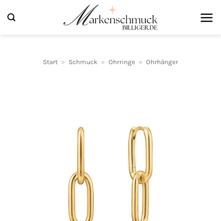
Zum
Inhalt
springen
Start
»
Schmuck
»
Ohrringe
»
Ohrhänger