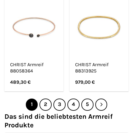
CHRIST Armreif
CHRIST Armreif
88058364
88313925
489,30
€
979,00
€
1
2
3
4
5
Das sind die beliebtesten Armreif
Produkte