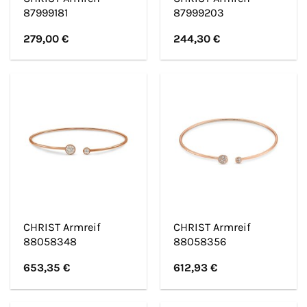
87999181
87999203
279,00
€
244,30
€
CHRIST Armreif
CHRIST Armreif
88058348
88058356
653,35
€
612,93
€