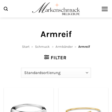
Zum
Inhalt
springen
Armreif
Start
»
Schmuck
»
Armbänder
»
Armreif
FILTER