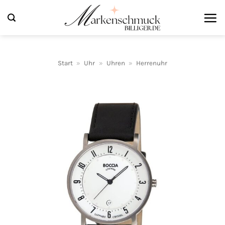
Zum
Inhalt
springen
Start
»
Uhr
»
Uhren
»
Herrenuhr