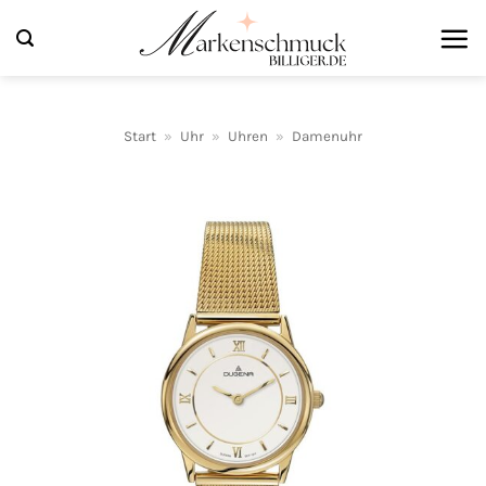
Zum
Inhalt
springen
Start
»
Uhr
»
Uhren
»
Damenuhr