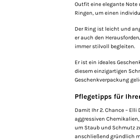
Outfit eine elegante Note 
Ringen, um einen individu
Der Ring ist leicht und a
er auch den Herausforderun
immer stilvoll begleiten.
Er ist ein ideales Gesche
diesem einzigartigen Schm
Geschenkverpackung gelie
Pflegetipps für Ihr
Damit Ihr 2. Chance – Ell
aggressiven Chemikalien,
um Staub und Schmutz zu e
anschließend gründlich m