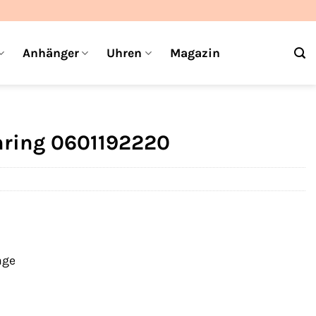
Anhänger
Uhren
Magazin
nring 0601192220
age