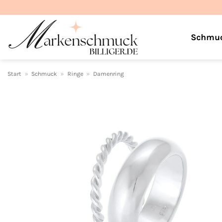
Zum
Inhalt
springen
Schmu
Start
»
Schmuck
»
Ringe
»
Damenring