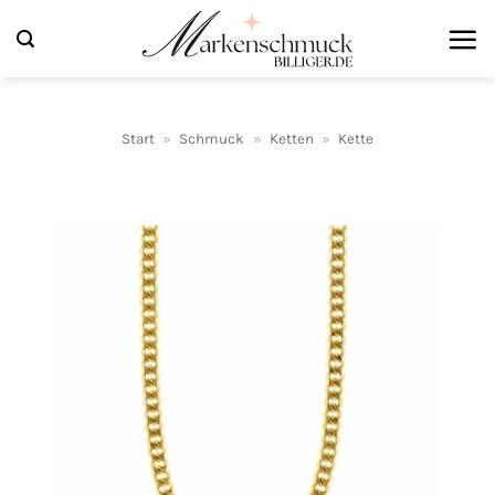
Zum
Inhalt
springen
Start
»
Schmuck
»
Ketten
»
Kette