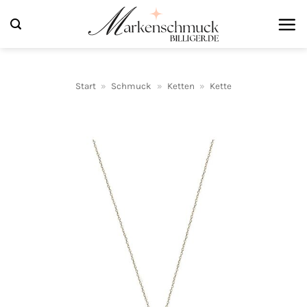
Zum
Inhalt
springen
Start
»
Schmuck
»
Ketten
»
Kette