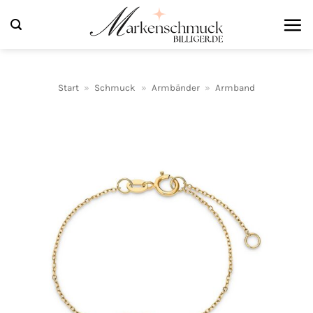
Zum
Inhalt
springen
Start
»
Schmuck
»
Armbänder
»
Armband