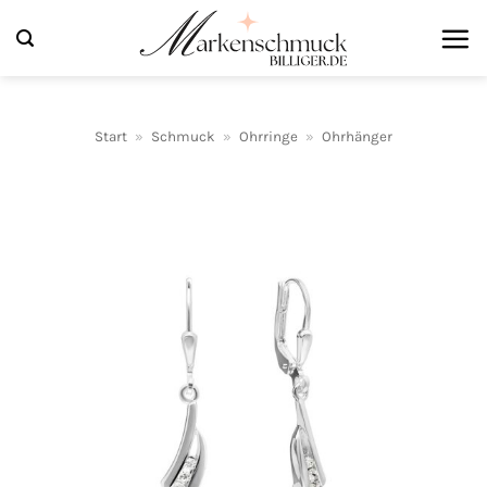
Zum
Inhalt
springen
Start
»
Schmuck
»
Ohrringe
»
Ohrhänger