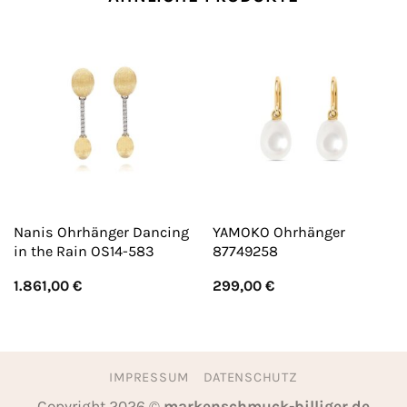
Nanis Ohrhänger Dancing
YAMOKO Ohrhänger
in the Rain OS14-583
87749258
1.861,00
€
299,00
€
IMPRESSUM
DATENSCHUTZ
Copyright 2026 ©
markenschmuck-billiger.de