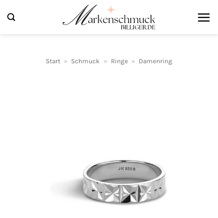
Zum
Inhalt
springen
Start
»
Schmuck
»
Ringe
»
Damenring