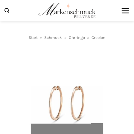
Zum
Inhalt
springen
Start
»
Schmuck
»
Ohrringe
»
Creolen