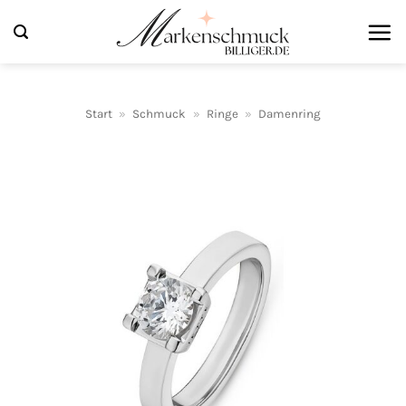
Zum
Inhalt
springen
Start
»
Schmuck
»
Ringe
»
Damenring