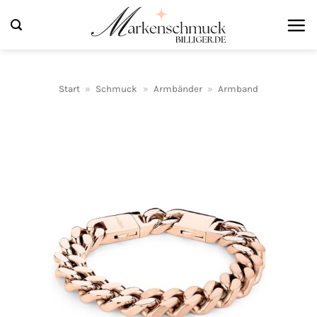
Zum
Inhalt
springen
Start
»
Schmuck
»
Armbänder
»
Armband