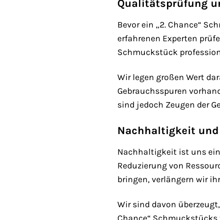
Qualitätsprüfung u
Bevor ein „2. Chance“ Sc
erfahrenen Experten prüf
Schmuckstück professionel
Wir legen großen Wert da
Gebrauchsspuren vorhande
sind jedoch Zeugen der G
Nachhaltigkeit und
Nachhaltigkeit ist uns ei
Reduzierung von Ressourc
bringen, verlängern wir i
Wir sind davon überzeugt,
Chance“ Schmuckstücks tr