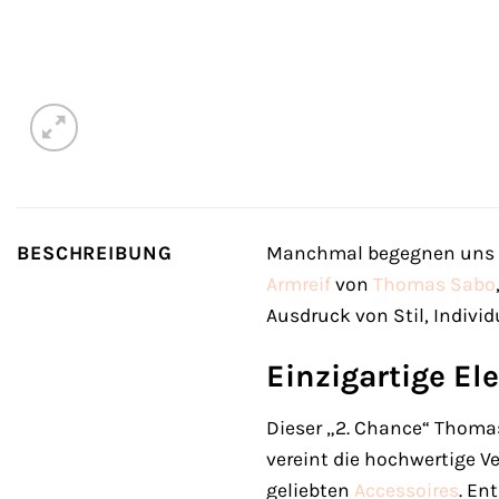
BESCHREIBUNG
Manchmal begegnen uns Sc
Armreif
von
Thomas Sabo
Ausdruck von Stil, Individ
Einzigartige El
Dieser „2. Chance“ Thomas
vereint die hochwertige V
geliebten
Accessoires
. En