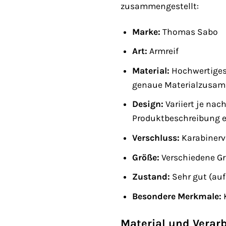
zusammengestellt:
Marke:
Thomas Sabo
Art:
Armreif
Material:
Hochwertiges S
genaue Materialzusamm
Design:
Variiert je nac
Produktbeschreibung 
Verschluss:
Karabinerve
Größe:
Verschiedene Gr
Zustand:
Sehr gut (auf
Besondere Merkmale:
Material und Verar