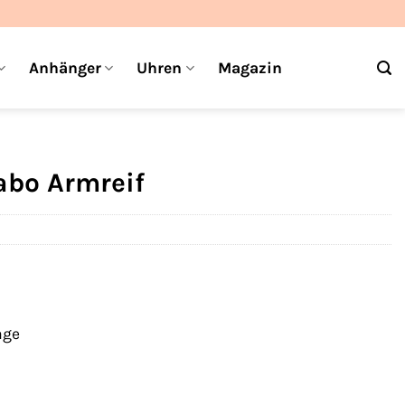
Anhänger
Uhren
Magazin
abo Armreif
age