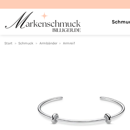
Zum
Inhalt
springen
Schmu
Start
»
Schmuck
»
Armbänder
»
Armreif