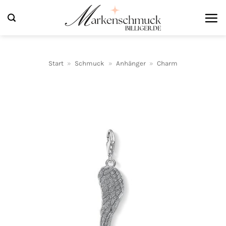
Zum
Inhalt
springen
Start
»
Schmuck
»
Anhänger
»
Charm