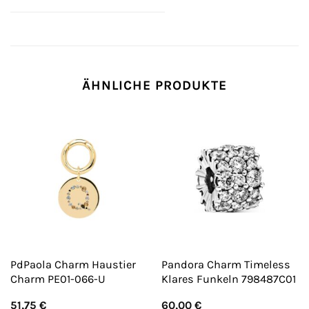
ÄHNLICHE PRODUKTE
PdPaola Charm Haustier
Pandora Charm Timeless
Charm PE01-066-U
Klares Funkeln 798487C01
51,75
€
60,00
€