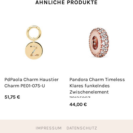
ÄHNLICHE PRODUKTE
PdPaola Charm Haustier
Pandora Charm Timeless
Charm PE01-075-U
Klares funkelndes
Zwischenelement
51,75
€
781359CZ
44,00
€
IMPRESSUM
DATENSCHUTZ