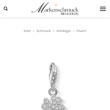
Zum
Inhalt
springen
Start
»
Schmuck
»
Anhänger
»
Charm