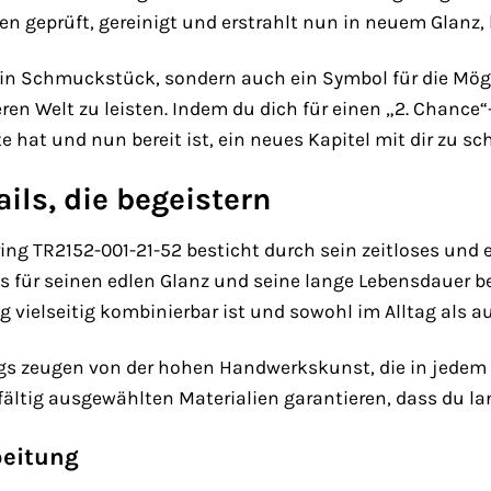
n geprüft, gereinigt und erstrahlt nun in neuem Glanz, b
 ein Schmuckstück, sondern auch ein Symbol für die Mög
ren Welt zu leisten. Indem du dich für einen „2. Chance“
e hat und nun bereit ist, ein neues Kapitel mit dir zu sc
ils, die begeistern
g TR2152-001-21-52 besticht durch sein zeitloses und e
 das für seinen edlen Glanz und seine lange Lebensdauer 
ing vielseitig kombinierbar ist und sowohl im Alltag al
ings zeugen von der hohen Handwerkskunst, die in jede
fältig ausgewählten Materialien garantieren, dass du l
beitung