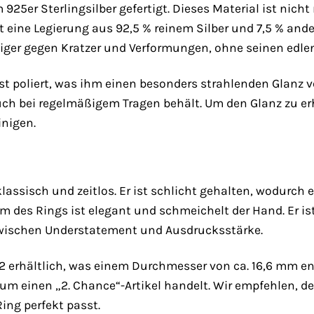
 925er Sterlingsilber gefertigt. Dieses Material ist nic
 ist eine Legierung aus 92,5 % reinem Silber und 7,5 % a
iger gegen Kratzer und Verformungen, ohne seinen edlen 
st poliert, was ihm einen besonders strahlenden Glanz ver
ch bei regelmäßigem Tragen behält. Um den Glanz zu erh
inigen.
klassisch und zeitlos. Er ist schlicht gehalten, wodurc
m des Rings ist elegant und schmeichelt der Hand. Er is
zwischen Understatement und Ausdrucksstärke.
52 erhältlich, was einem Durchmesser von ca. 16,6 mm ent
h um einen „2. Chance“-Artikel handelt. Wir empfehlen, d
Ring perfekt passt.