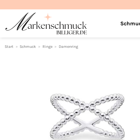
Zum
Inhalt
springen
Schmu
Start
»
Schmuck
»
Ringe
»
Damenring