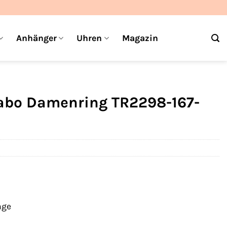
Anhänger
Uhren
Magazin
abo Damenring TR2298-167-
age