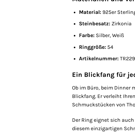
Material:
925er Sterlin
Steinbesatz:
Zirkonia
Farbe:
Silber, Weiß
Ringgröße:
54
Artikelnummer:
TR2298
Ein Blickfang für j
Ob im Büro, beim Dinner m
Blickfang. Er verleiht Ihr
Schmuckstücken von Thoma
Der Ring eignet sich auch
diesem einzigartigen Schmu