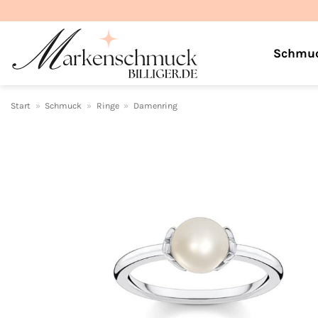
Zum
Inhalt
springen
Schmu
Start
»
Schmuck
»
Ringe
»
Damenring