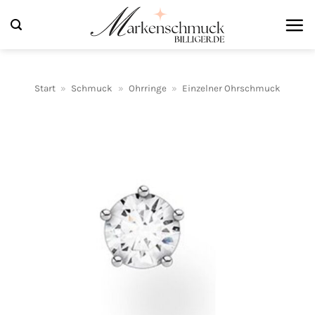
Zum
Inhalt
springen
Start
»
Schmuck
»
Ohrringe
»
Einzelner Ohrschmuck