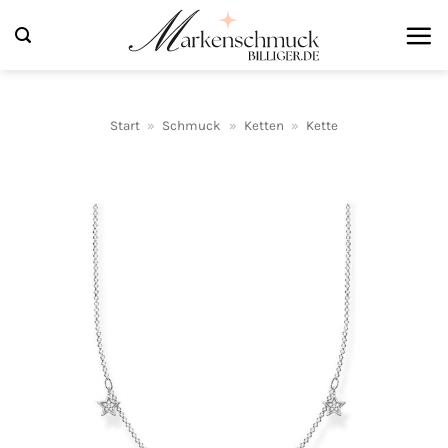
Zum
Inhalt
springen
Start
»
Schmuck
»
Ketten
»
Kette