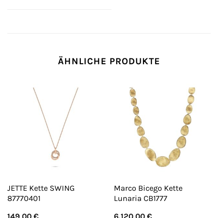
ÄHNLICHE PRODUKTE
JETTE Kette SWING
Marco Bicego Kette
87770401
Lunaria CB1777
149,00
€
6.120,00
€