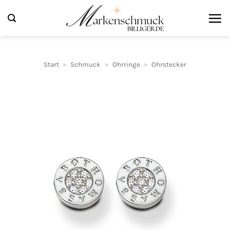
Zum
Inhalt
springen
Start
»
Schmuck
»
Ohrringe
»
Ohrstecker