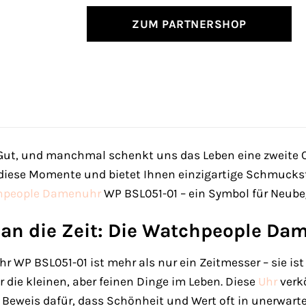
ZUM PARTNERSHOP
s Gut, und manchmal schenkt uns das Leben eine zweite 
 diese Momente und bietet Ihnen einzigartige Schmuckst
hpeople
Damenuhr
WP BSL051-01 – ein Symbol für Neubeg
n die Zeit: Die Watchpeople Da
WP BSL051-01 ist mehr als nur ein Zeitmesser – sie ist 
 die kleinen, aber feinen Dinge im Leben. Diese
Uhr
verkö
ein Beweis dafür, dass Schönheit und Wert oft in unerw