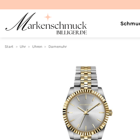
Zum
Inhalt
springen
Schmu
Start
»
Uhr
»
Uhren
»
Damenuhr