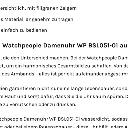
rsichtlich, mit filigranen Zeigern
s Material, angenehm zu tragen
 einfach zu bedienen
ie Watchpeople Damenuhr WP BSL051-01 au
ls, die den Unterschied machen. Bei der Watchpeople D
t, um ein harmonisches Gesamtbild zu schaffen. Von der
t des Armbands – alles ist perfekt aufeinander abgestim
lien garantieren nicht nur eine lange Lebensdauer, so
e Haut und sorgt dafür, dass Sie die Uhr kaum spüren. De
 zu verrutschen oder zu drücken.
atchpeople Damenuhr WP BSL051-01 wasserdicht, sodass 
 oder bei einem Regenschauer – diese Uhr hält jedem A