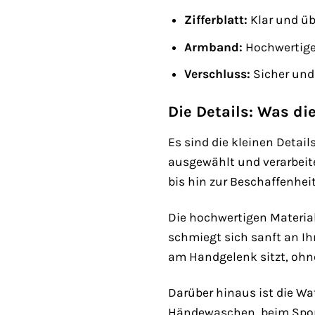
Zifferblatt:
Klar und übe
Armband:
Hochwertige
Verschluss:
Sicher und
Die Details: Was d
Es sind die kleinen Detai
ausgewählt und verarbeite
bis hin zur Beschaffenhei
Die hochwertigen Materia
schmiegt sich sanft an Ihr
am Handgelenk sitzt, ohne
Darüber hinaus ist die W
Händewaschen, beim Sport