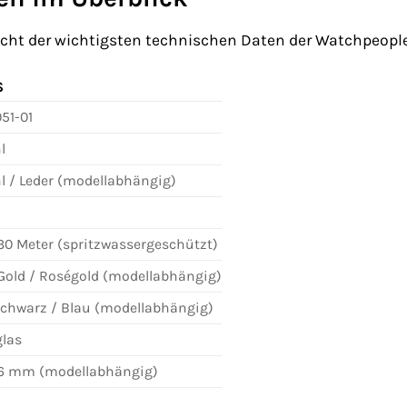
rsicht der wichtigsten technischen Daten der Watchpeop
S
51-01
l
l / Leder (modellabhängig)
30 Meter (spritzwassergeschützt)
 Gold / Roségold (modellabhängig)
Schwarz / Blau (modellabhängig)
glas
36 mm (modellabhängig)