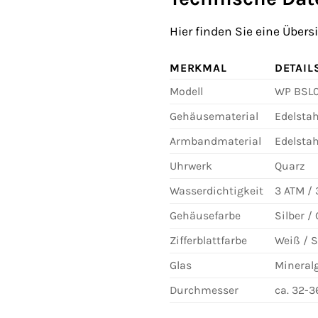
Hier finden Sie eine Übe
MERKMAL
DETAIL
Modell
WP BSL0
Gehäusematerial
Edelstah
Armbandmaterial
Edelstah
Uhrwerk
Quarz
Wasserdichtigkeit
3 ATM / 
Gehäusefarbe
Silber /
Zifferblattfarbe
Weiß / 
Glas
Mineral
Durchmesser
ca. 32-