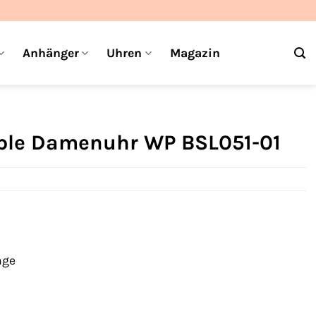
Anhänger
Uhren
Magazin
ple Damenuhr WP BSL051-01
age