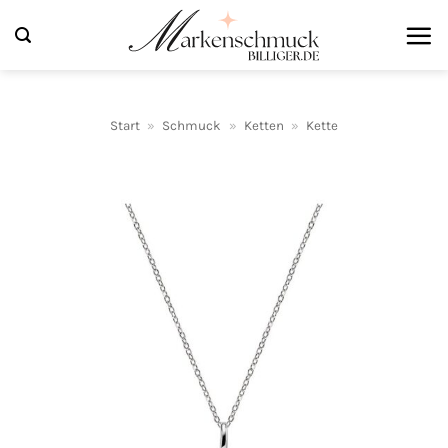
Zum
Inhalt
springen
Start
»
Schmuck
»
Ketten
»
Kette