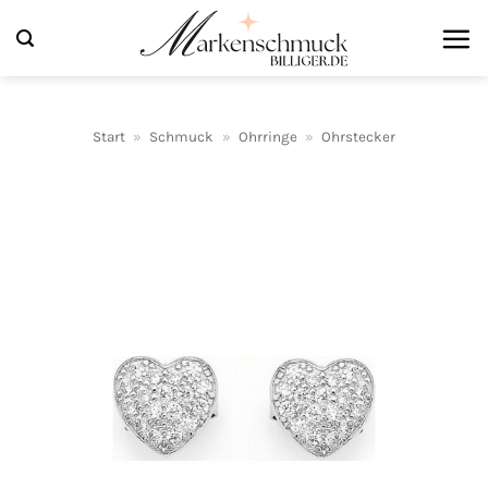
Zum
Inhalt
springen
Start
»
Schmuck
»
Ohrringe
»
Ohrstecker