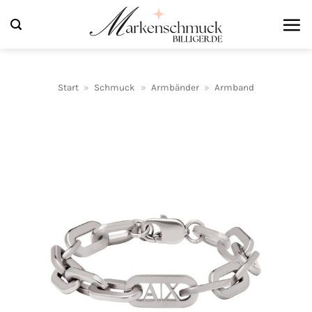
Zum
Inhalt
springen
Start
»
Schmuck
»
Armbänder
»
Armband