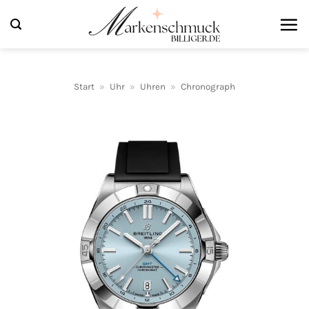
Zum
Inhalt
springen
Start
»
Uhr
»
Uhren
»
Chronograph