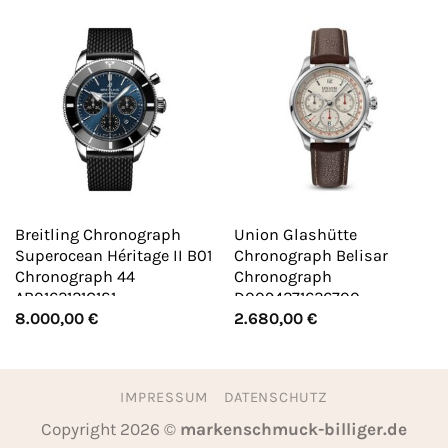
Breitling Chronograph
Union Glashütte
Superocean Héritage II B01
Chronograph Belisar
Chronograph 44
Chronograph
AB0162121C1S1
D0094271626700
8.000,00
€
2.680,00
€
IMPRESSUM
DATENSCHUTZ
Copyright 2026 ©
markenschmuck-billiger.de