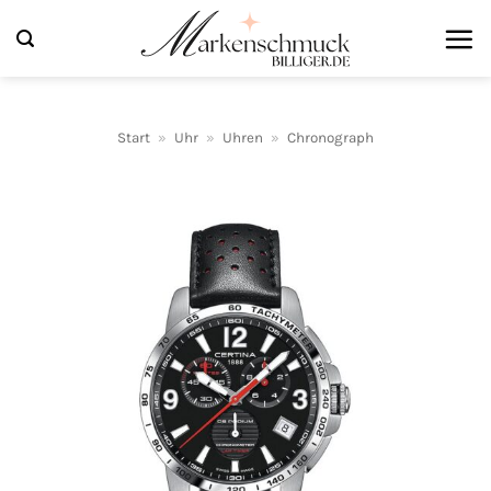
Zum
Inhalt
springen
Start
»
Uhr
»
Uhren
»
Chronograph