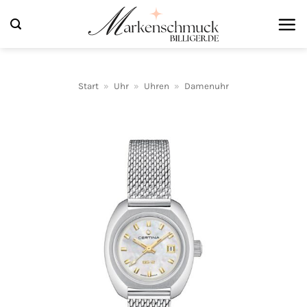
Zum
Inhalt
springen
Start
»
Uhr
»
Uhren
»
Damenuhr