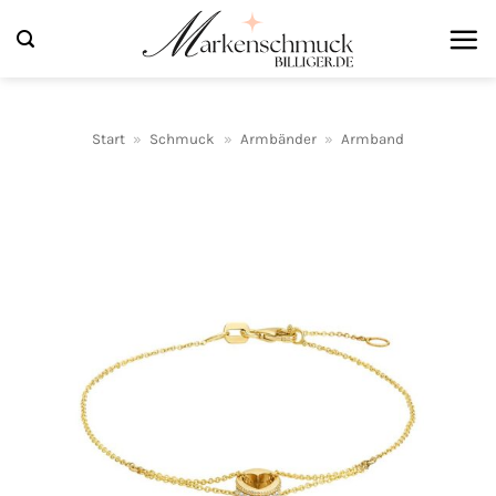
Zum
Inhalt
springen
Start
»
Schmuck
»
Armbänder
»
Armband