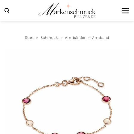
Zum
Inhalt
springen
Start
»
Schmuck
»
Armbänder
»
Armband