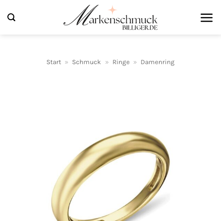
Zum
Inhalt
springen
Start
»
Schmuck
»
Ringe
»
Damenring