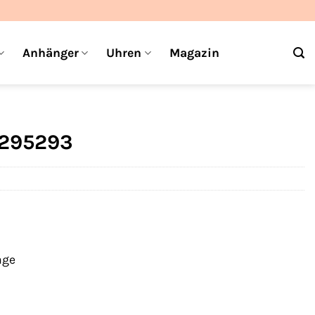
Anhänger
Uhren
Magazin
8295293
age