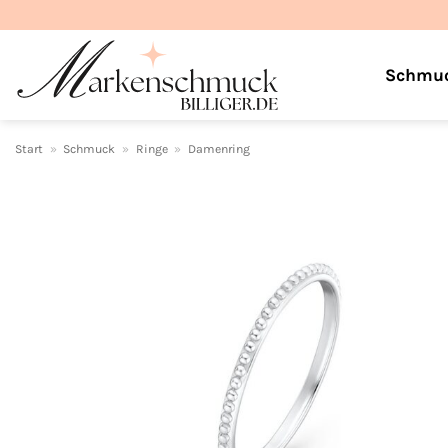
Zum
Inhalt
springen
Schmu
Start
»
Schmuck
»
Ringe
»
Damenring