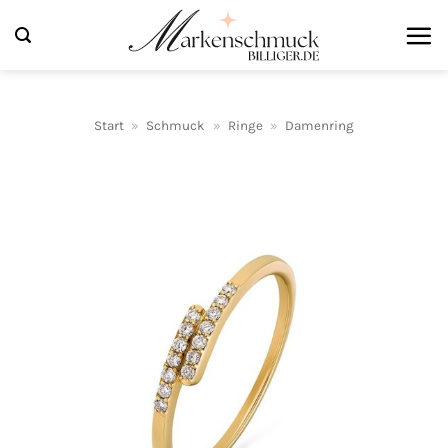
Zum
Inhalt
springen
Start
»
Schmuck
»
Ringe
»
Damenring