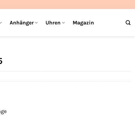
Anhänger
Uhren
Magazin
5
age