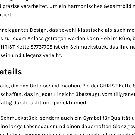
 präzise verarbeitet, um ein harmonisches Gesamtbild zu
iert.
ihr elegantes Design, das sowohl klassische als auch m
das zu jedem Anlass getragen werden kann – ob im Büro
CHRIST Kette 87737705 ist ein Schmuckstück, das Ihre n
ein und Eleganz verleiht.
etails
etails, die den Unterschied machen. Bei der CHRIST Kette
haffen, das in jeder Hinsicht überzeugt. Vom filigrane
ältig durchdacht und perfektioniert.
in Schmuckstück, sondern auch ein Symbol für Qualität
e eine lange Lebensdauer und einen dauerhaften Glanz gew
eude haben werden und dass sie auch nach Jahren noch g