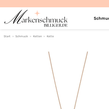
Zum
Inhalt
springen
Schmu
Start
»
Schmuck
»
Ketten
»
Kette