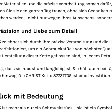
er Materialien und die präzise Verarbeitung sorgen dafür
nen Sie sie den ganzen Tag tragen, ohne sich Gedanken 
eben werden – nicht nur wegen ihres Aussehens, sonder
räzision und Liebe zum Detail
 zeichnet sich durch ihre präzise Verarbeitung und die 
d perfektioniert, um ein Schmuckstück von höchster Qua
ie Herstellung dieser Kette geflossen sind, in jedem Detai
gt, dass sie robust und langlebig ist. Sie hält auch bei
e hinweg. Die CHRIST Kette 87737705 ist eine Investitio
ück mit Bedeutung
 ist mehr als nur ein Schmuckstück – sie ist ein Symbo