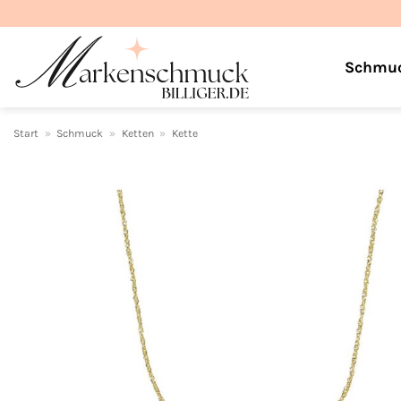
Zum
Inhalt
springen
Schmu
Start
»
Schmuck
»
Ketten
»
Kette