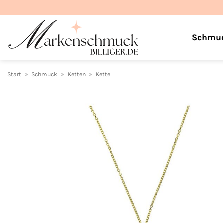
Zum
Inhalt
springen
Schmu
Start
»
Schmuck
»
Ketten
»
Kette