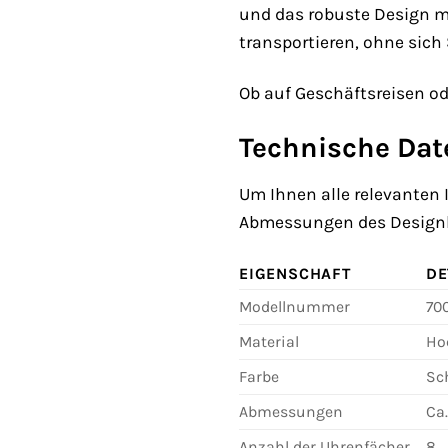
und das robuste Design ma
transportieren, ohne sic
Ob auf Geschäftsreisen od
Technische Da
Um Ihnen alle relevanten I
Abmessungen des Designh
EIGENSCHAFT
DE
Modellnummer
70
Material
Ho
Farbe
Sc
Abmessungen
Ca.
Anzahl der Uhrenfächer
8