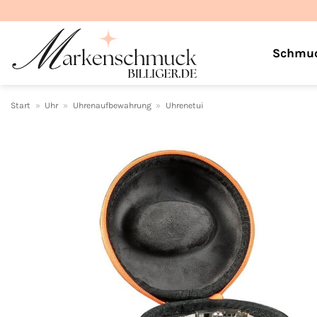
Zum
Inhalt
springen
Schmu
Start
»
Uhr
»
Uhrenaufbewahrung
»
Uhrenetui