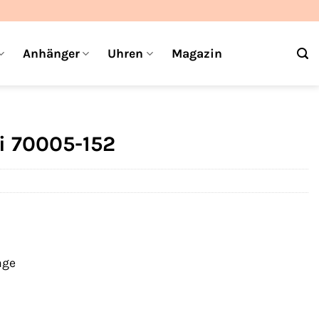
Anhänger
Uhren
Magazin
i 70005-152
age