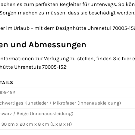
chen es zum perfekten Begleiter für unterwegs. So kön
h Sorgen machen zu müssen, dass sie beschädigt werden
er im Urlaub – mit dem Designhütte Uhrenetui 70005-152 
ten und Abmessungen
nformationen zur Verfügung zu stellen, finden Sie hier 
ütte Uhrenetuis 70005-152:
TAILS
005-152
chwertiges Kunstleder / Mikrofaser (Innenauskleidung)
hwarz / Beige (Innenauskleidung)
 30 cm x 20 cm x 8 cm (L x B x H)