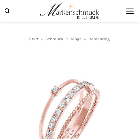
Zum
Inhalt
springen
Start
»
Schmuck
»
Ringe
»
Damenring