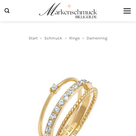
Zum
Inhalt
springen
Start
»
Schmuck
»
Ringe
»
Damenring