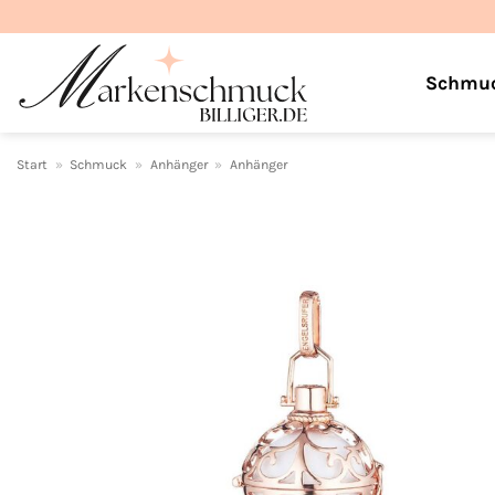
Zum
Inhalt
springen
Schmu
Start
»
Schmuck
»
Anhänger
»
Anhänger