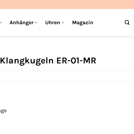
Anhänger
Uhren
Magazin
 Klangkugeln ER-01-MR
age