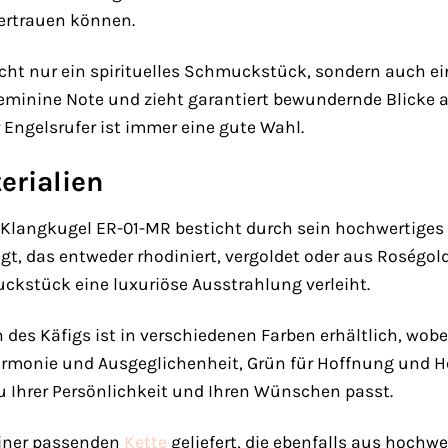
vertrauen können.
nicht nur ein spirituelles Schmuckstück, sondern auch 
feminine Note und zieht garantiert bewundernde Blicke a
 Engelsrufer ist immer eine gute Wahl.
erialien
Klangkugel ER-01-MR besticht durch sein hochwertiges De
gt, das entweder rhodiniert, vergoldet oder aus Roségold 
kstück eine luxuriöse Ausstrahlung verleiht.
 des Käfigs ist in verschiedenen Farben erhältlich, wobe
armonie und Ausgeglichenheit, Grün für Hoffnung und He
zu Ihrer Persönlichkeit und Ihren Wünschen passt.
einer passenden
Kette
geliefert, die ebenfalls aus hochwer