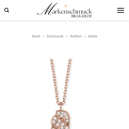
Zum
Inhalt
springen
Start
»
Schmuck
»
Ketten
»
Kette