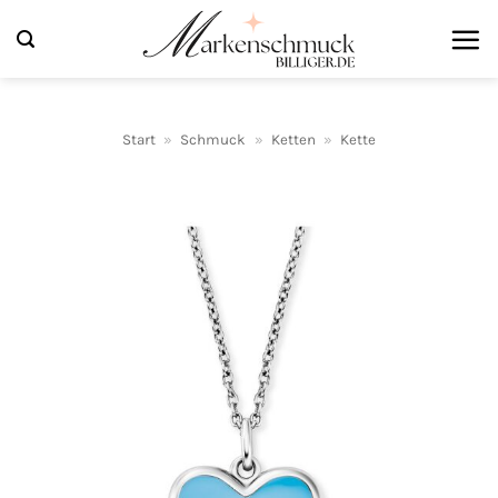
Zum
Inhalt
springen
Start
»
Schmuck
»
Ketten
»
Kette