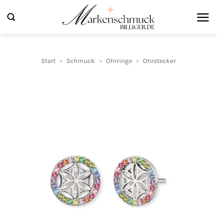
Zum
Inhalt
springen
Start
»
Schmuck
»
Ohrringe
»
Ohrstecker