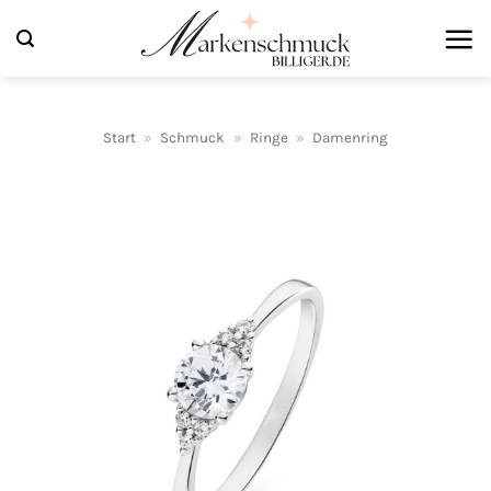
Zum
Inhalt
springen
Start
»
Schmuck
»
Ringe
»
Damenring