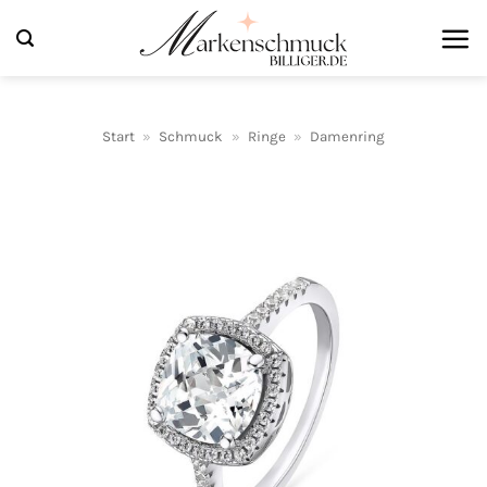
Zum
Inhalt
springen
Start
»
Schmuck
»
Ringe
»
Damenring