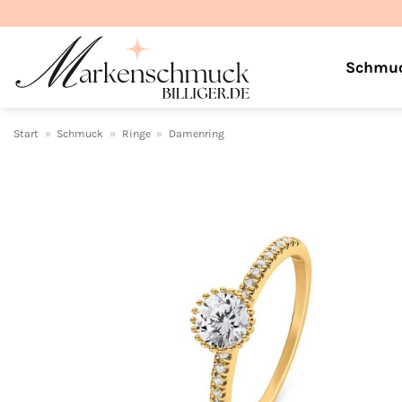
Zum
Inhalt
springen
Schmu
Start
»
Schmuck
»
Ringe
»
Damenring