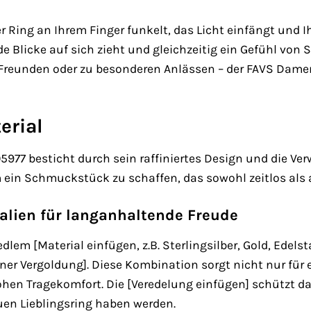
der Ring an Ihrem Finger funkelt, das Licht einfängt und I
 Blicke auf sich zieht und gleichzeitig ein Gefühl von S
 Freunden oder zu besonderen Anlässen – der FAVS Damen
erial
77 besticht durch sein raffiniertes Design und die Ver
 ein Schmuckstück zu schaffen, das sowohl zeitlos als 
alien für langanhaltende Freude
edlem [Material einfügen, z.B. Sterlingsilber, Gold, Edels
r Vergoldung]. Diese Kombination sorgt nicht nur für 
en Tragekomfort. Die [Veredelung einfügen] schützt das
uen Lieblingsring haben werden.