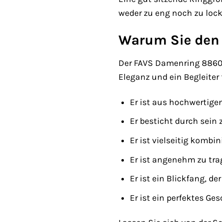
weder zu eng noch zu lock
Warum Sie den
Der FAVS Damenring 886059
Eleganz und ein Begleiter 
Er ist aus hochwertigen
Er besticht durch sein
Er ist vielseitig kombi
Er ist angenehm zu trag
Er ist ein Blickfang, d
Er ist ein perfektes G