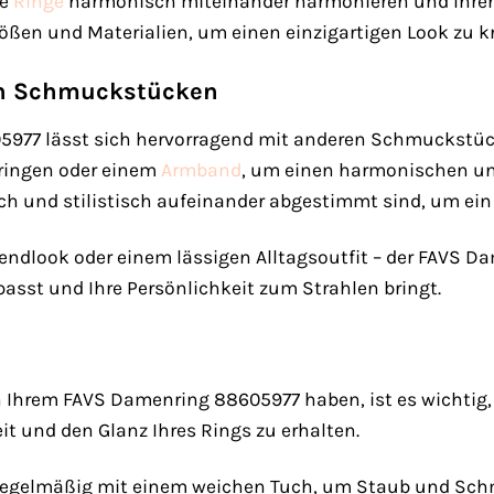
ie
Ringe
harmonisch miteinander harmonieren und Ihren p
ßen und Materialien, um einen einzigartigen Look zu krei
en Schmuckstücken
977 lässt sich hervorragend mit anderen Schmuckstüc
ringen oder einem
Armband
, um einen harmonischen und 
ch und stilistisch aufeinander abgestimmt sind, um ei
ndlook oder einem lässigen Alltagsoutfit – der FAVS D
asst und Ihre Persönlichkeit zum Strahlen bringt.
 Ihrem FAVS Damenring 88605977 haben, ist es wichtig, i
t und den Glanz Ihres Rings zu erhalten.
 regelmäßig mit einem weichen Tuch, um Staub und Sch