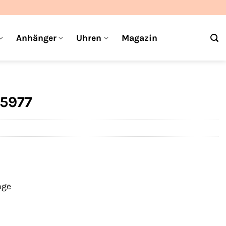
Anhänger
Uhren
Magazin
5977
age