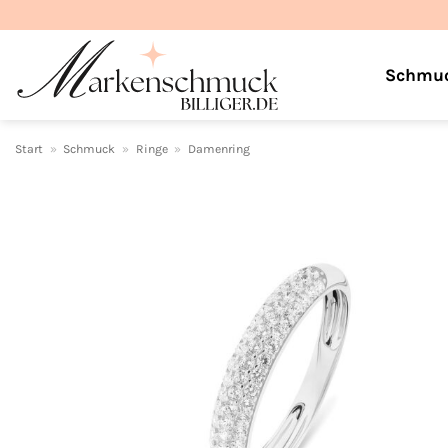
Zum
Inhalt
springen
Schmu
Start
»
Schmuck
»
Ringe
»
Damenring