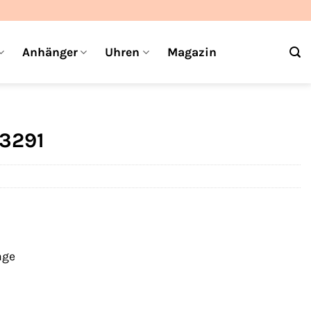
Anhänger
Uhren
Magazin
3291
age