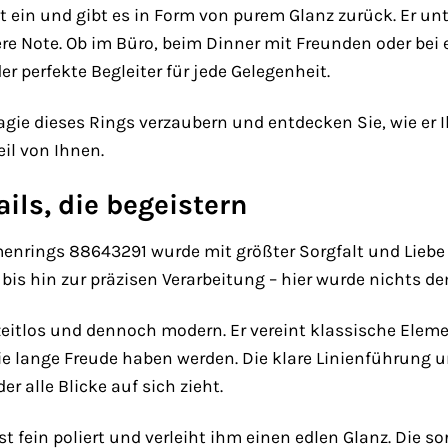
t ein und gibt es in Form von purem Glanz zurück. Er unt
ere Note. Ob im Büro, beim Dinner mit Freunden oder be
r perfekte Begleiter für jede Gelegenheit.
gie dieses Rings verzaubern und entdecken Sie, wie er Ih
Teil von Ihnen.
ils, die begeistern
enrings 88643291 wurde mit größter Sorgfalt und Liebe 
bis hin zur präzisen Verarbeitung – hier wurde nichts de
zeitlos und dennoch modern. Er vereint klassische Eleme
 lange Freude haben werden. Die klare Linienführung 
r alle Blicke auf sich zieht.
st fein poliert und verleiht ihm einen edlen Glanz. Die so