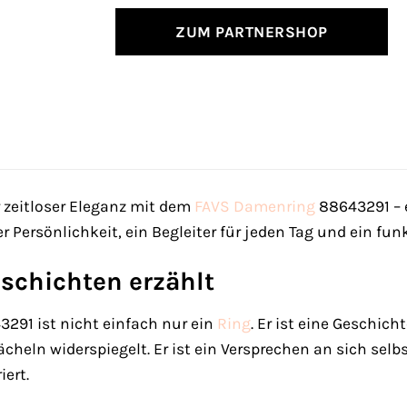
ZUM PARTNERSHOP
 zeitloser Eleganz mit dem
FAVS
Damenring
88643291 – 
hrer Persönlichkeit, ein Begleiter für jeden Tag und ein
eschichten erzählt
291 ist nicht einfach nur ein
Ring
. Er ist eine Geschich
cheln widerspiegelt. Er ist ein Versprechen an sich selbs
iert.