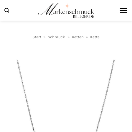
Zum
Inhalt
springen
Start
»
Schmuck
»
Ketten
»
Kette