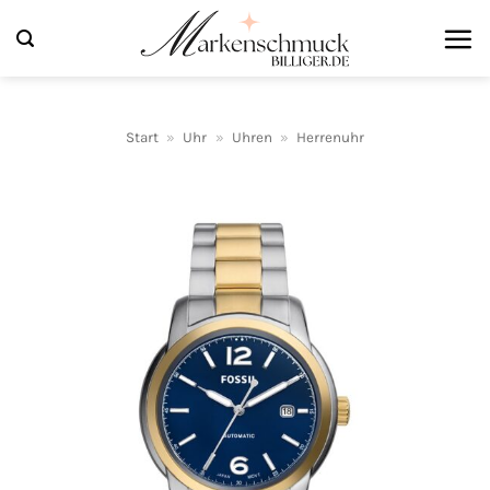
Zum
Inhalt
springen
Start
»
Uhr
»
Uhren
»
Herrenuhr